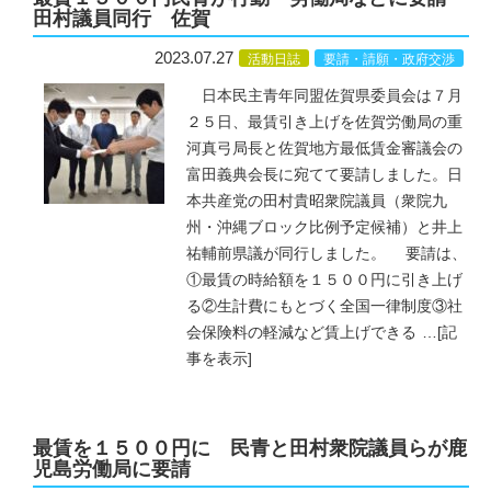
田村議員同行 佐賀
2023.07.27
活動日誌
要請・請願・政府交渉
日本民主青年同盟佐賀県委員会は７月
２５日、最賃引き上げを佐賀労働局の重
河真弓局長と佐賀地方最低賃金審議会の
富田義典会長に宛てて要請しました。日
本共産党の田村貴昭衆院議員（衆院九
州・沖縄ブロック比例予定候補）と井上
祐輔前県議が同行しました。 要請は、
①最賃の時給額を１５００円に引き上げ
る②生計費にもとづく全国一律制度③社
会保険料の軽減など賃上げできる
…
[記
事を表示]
最賃を１５００円に 民青と田村衆院議員らが鹿
児島労働局に要請