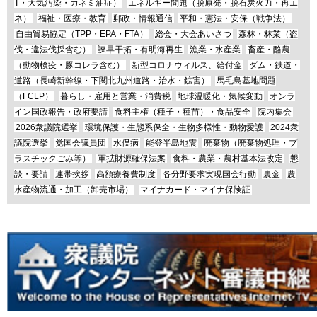
T・大気汚染・カネミ油症）
エネルギー問題（脱原発・脱石炭火力・再エ
ネ）
福祉・医療・教育
郵政・情報通信
平和・憲法・安保（戦争法）
自由貿易協定（TPP・EPA・FTA）
総会・大会あいさつ
森林・林業（盗
伐・違法伐採含む）
諫早干拓・有明海再生
漁業・水産業
畜産・酪農
（動物検疫・豚コレラ含む）
新型コロナウィルス、給付金
ダム・鉄道・
道路（長崎新幹線・下関北九州道路・治水・鉱害）
馬毛島基地問題
（FCLP）
暮らし・雇用と営業・消費税
地球温暖化・気候変動
オンラ
イン国政報告・政府要請
食料主権（種子・種苗）・食品安全
院内集会
2026衆議院選挙
環境保護・生態系保全・生物多様性・動物愛護
2024衆
議院選挙
党国会議員団
水俣病
能登半島地震
廃棄物（廃棄物処理・プ
ラスチックごみ等）
軍拡財源確保法案
食料・農業・農村基本法改定
懇
談・要請
連帯挨拶
高額療養費制度
各分野要求実現国会行動
裏金
農
水産物流通・加工（卸売市場）
マイナカード・マイナ保険証