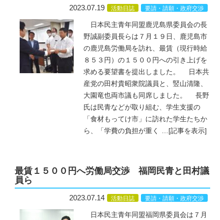
2023.07.19
活動日誌
要請・請願・政府交渉
日本民主青年同盟鹿児島県委員会の長
野誠副委員長らは７月１９日、鹿児島市
の鹿児島労働局を訪れ、最賃（現行時給
８５３円）の１５００円への引き上げを
求める要望書を提出しました。 日本共
産党の田村貴昭衆院議員と、竪山清隆、
大園竜也両市議も同席しました。 長野
氏は民青などが取り組む、学生支援の
「食材もってけ市」に訪れた学生たちか
ら、「学費の負担が重く
…
[記事を表示]
最賃１５００円へ労働局交渉 福岡民青と田村議
員ら
2023.07.14
活動日誌
要請・請願・政府交渉
日本民主青年同盟福岡県委員会は７月