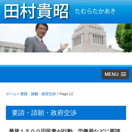
MENU
ホーム
>
要請・請願・政府交渉
> Page 12
要請・請願・政府交渉
最賃１５００円民青が行動 労働局などに要請