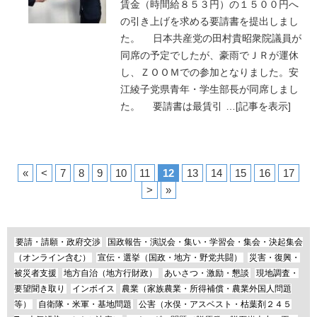
賃金（時間給８５３円）の１５００円へ
の引き上げを求める要請書を提出しまし
た。 日本共産党の田村貴昭衆院議員が
同席の予定でしたが、豪雨でＪＲが運休
し、ＺＯＯＭでの参加となりました。安
江綾子党県青年・学生部長が同席しまし
た。 要請書は最賃引
…
[記事を表示]
«
<
7
8
9
10
11
12
13
14
15
16
17
>
»
要請・請願・政府交渉
国政報告・演説会・集い・学習会・集会・決起集会
（オンライン含む）
宣伝・選挙（国政・地方・野党共闘）
災害・復興・
被災者支援
地方自治（地方行財政）
あいさつ・激励・懇談
現地調査・
要望聞き取り
インボイス
農業（家族農業・所得補償・農業外国人問題
等）
自衛隊・米軍・基地問題
公害（水俣・アスベスト・枯葉剤２４５