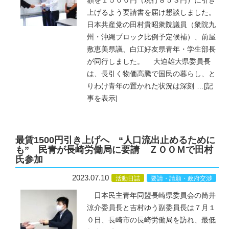
額を１５００円（現行８５３円）に引き
上げるよう要請書を届け懇談しました。
日本共産党の田村貴昭衆院議員（衆院九
州・沖縄ブロック比例予定候補）、前屋
敷恵美県議、白江好友県青年・学生部長
が同行しました。 大迫雄大県委員長
は、長引く物価高騰で国民の暮らし、と
りわけ青年の置かれた状況は深刻
…
[記
事を表示]
最賃1500円引き上げへ “人口流出止めるために
も” 民青が長崎労働局に要請 ＺＯＯＭで田村
氏参加
2023.07.10
活動日誌
要請・請願・政府交渉
日本民主青年同盟長崎県委員会の筒井
涼介委員長と吉村ゆう副委員長は７月１
０日、長崎市の長崎労働局を訪れ、最低