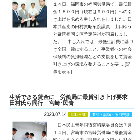
１４日、福岡市の福岡労働局で、最低賃
金１５００円（現在は９００円）への引
き上げを求める申し入れをしました。日
本共産党の田村貴昭衆院議員、山口ゆう
と衆院福岡３区予定候補が同席しまし
た。 申し入れでは、最低生計費に基づ
き全国一律にすること、事業者への社会
保険料の負担軽減などの支援をして賃金
引き上げの環境を整えることを要
…
[記
事を表示]
生活できる賃金に 労働局に最賃引き上げ要求
田村氏ら同行 宮崎･民青
2023.07.14
活動日誌
要請・請願・政府交渉
日本民主青年同盟宮崎県委員会は７月
１４日、宮崎市の宮崎労働局に最低賃金