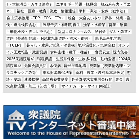
T・大気汚染・カネミ油症）
エネルギー問題（脱原発・脱石炭火力・再エ
ネ）
福祉・医療・教育
郵政・情報通信
平和・憲法・安保（戦争法）
自由貿易協定（TPP・EPA・FTA）
総会・大会あいさつ
森林・林業（盗
伐・違法伐採含む）
諫早干拓・有明海再生
漁業・水産業
畜産・酪農
（動物検疫・豚コレラ含む）
新型コロナウィルス、給付金
ダム・鉄道・
道路（長崎新幹線・下関北九州道路・治水・鉱害）
馬毛島基地問題
（FCLP）
暮らし・雇用と営業・消費税
地球温暖化・気候変動
オンラ
イン国政報告・政府要請
食料主権（種子・種苗）・食品安全
院内集会
2026衆議院選挙
環境保護・生態系保全・生物多様性・動物愛護
2024衆
議院選挙
党国会議員団
水俣病
能登半島地震
廃棄物（廃棄物処理・プ
ラスチックごみ等）
軍拡財源確保法案
食料・農業・農村基本法改定
懇
談・要請
連帯挨拶
高額療養費制度
各分野要求実現国会行動
裏金
農
水産物流通・加工（卸売市場）
マイナカード・マイナ保険証