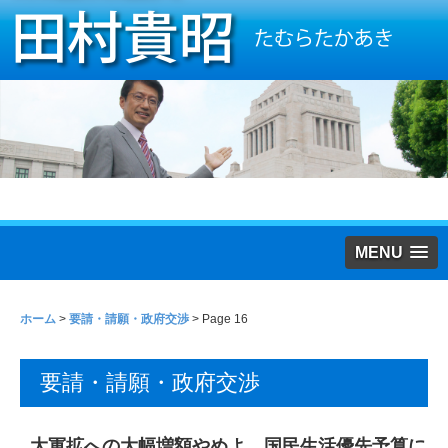
MENU
ホーム
>
要請・請願・政府交渉
> Page 16
要請・請願・政府交渉
大軍拡への大幅増額やめよ 国民生活優先予算に