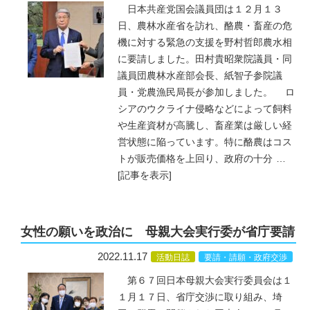
日本共産党国会議員団は１２月１３
日、農林水産省を訪れ、酪農・畜産の危
機に対する緊急の支援を野村哲郎農水相
に要請しました。田村貴昭衆院議員・同
議員団農林水産部会長、紙智子参院議
員・党農漁民局長が参加しました。 ロ
シアのウクライナ侵略などによって飼料
や生産資材が高騰し、畜産業は厳しい経
営状態に陥っています。特に酪農はコス
トが販売価格を上回り、政府の十分
…
[記事を表示]
女性の願いを政治に 母親大会実行委が省庁要請
2022.11.17
活動日誌
要請・請願・政府交渉
第６７回日本母親大会実行委員会は１
１月１７日、省庁交渉に取り組み、埼