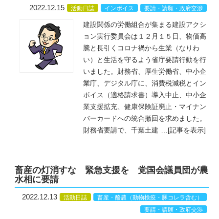
2022.12.15
活動日誌
インボイス
要請・請願・政府交渉
建設関係の労働組合が集まる建設アクシ
ョン実行委員会は１２月１５日、物価高
騰と長引くコロナ禍から生業（なりわ
い）と生活を守るよう省庁要請行動を行
いました。財務省、厚生労働省、中小企
業庁、デジタル庁に、消費税減税とイン
ボイス（適格請求書）導入中止、中小企
業支援拡充、健康保険証廃止・マイナン
バーカードへの統合撤回を求めました。
財務省要請で、千葉土建
…
[記事を表示]
畜産の灯消すな 緊急支援を 党国会議員団が農
水相に要請
2022.12.13
活動日誌
畜産・酪農（動物検疫・豚コレラ含む）
要請・請願・政府交渉