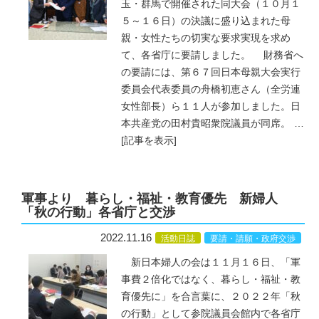
玉・群馬で開催された同大会（１０月１
５～１６日）の決議に盛り込まれた母
親・女性たちの切実な要求実現を求め
て、各省庁に要請しました。 財務省へ
の要請には、第６７回日本母親大会実行
委員会代表委員の舟橋初恵さん（全労連
女性部長）ら１１人が参加しました。日
本共産党の田村貴昭衆院議員が同席。
…
[記事を表示]
軍事より 暮らし・福祉・教育優先 新婦人
「秋の行動」各省庁と交渉
2022.11.16
活動日誌
要請・請願・政府交渉
新日本婦人の会は１１月１６日、「軍
事費２倍化ではなく、暮らし・福祉・教
育優先に」を合言葉に、２０２２年「秋
の行動」として参院議員会館内で各省庁