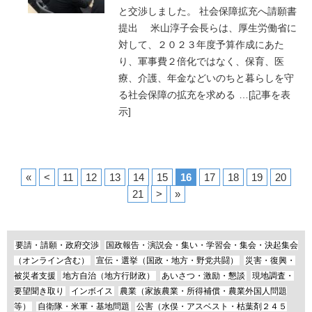
と交渉しました。 社会保障拡充へ請願書
提出 米山淳子会長らは、厚生労働省に
対して、２０２３年度予算作成にあた
り、軍事費２倍化ではなく、保育、医
療、介護、年金などいのちと暮らしを守
る社会保障の拡充を求める
…
[記事を表
示]
«
<
11
12
13
14
15
16
17
18
19
20
21
>
»
要請・請願・政府交渉
国政報告・演説会・集い・学習会・集会・決起集会
（オンライン含む）
宣伝・選挙（国政・地方・野党共闘）
災害・復興・
被災者支援
地方自治（地方行財政）
あいさつ・激励・懇談
現地調査・
要望聞き取り
インボイス
農業（家族農業・所得補償・農業外国人問題
等）
自衛隊・米軍・基地問題
公害（水俣・アスベスト・枯葉剤２４５