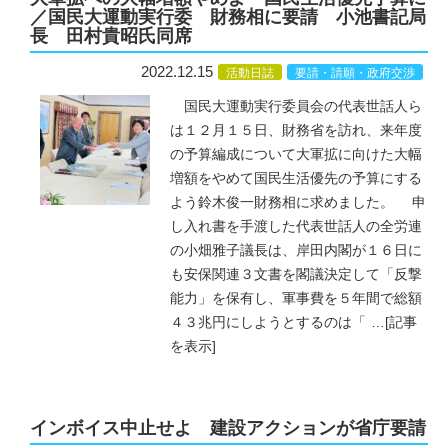
／国民大運動実行委 財務相に要請 小池書記局
長 田村貴昭氏同席
2022.12.15
活動日誌
要請・請願・政府交渉
国民大運動実行委員会の代表世話人ら
は１２月１５日、財務省を訪れ、来年度
の予算編成について大軍拡に向けた大幅
増額をやめて国民生活優先の予算にする
よう鈴木俊一財務相に求めました。 申
し入れ書を手渡した代表世話人の全労連
の小畑雅子議長は、岸田内閣が１６日に
も安保関連３文書を閣議決定して「反撃
能力」を保有し、軍事費を５年間で総額
４３兆円にしようとするのは「
…
[記事
を表示]
インボイス中止せよ 建設アクションが省庁要請