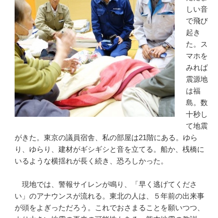
しい音
で飛び
起き
た。ス
マホを
みれば
震源地
は福
島。数
十秒し
て地震
がきた。東京の議員宿舎、私の部屋は21階にある。ゆら
り、ゆらり、建材がギシギシと音を立てる。船か、桟橋に
いるような横揺れが長く続き、恐ろしかった。
現地では、警報サイレンが鳴り、「早く逃げてくださ
い」のアナウンスが流れる。東北の人は、５年前の出来事
が頭をよぎっただろう。これでおさまることを願いつつ、