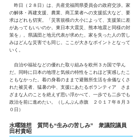
昨日（２８日）は、共産党福岡県委員会の政府交渉。家
の解体・再建支援、農業、商工業者への支援拡大など、要
求はどれも切実。「災害規模の大小によって、支援策に差
があってもいいのか。東日本大震災、熊本地震と同様の対
策を」。県議団と地元代表が求めた。家を失った人の苦し
みはどんな災害でも同じ。ここが大きなポイントとなって
いく。
自治や福祉などの優れた取り組みを欧州３カ国で学ん
だ。同時に日本の地理と気候の特性をこれほど実感したこ
ともなかった。着の身着のままで避難所生活を余儀なくさ
れた被災者、猛暑の中、支援にあたるボランティア さま
ざまな人のことを絶えず思い浮かべて、一歩でも二歩でも
政治を前に進めたい。（しんぶん赤旗 ２０１７年８月３
０日）
水曜随想 質問も“生みの苦しみ” 衆議院議員
田村貴昭