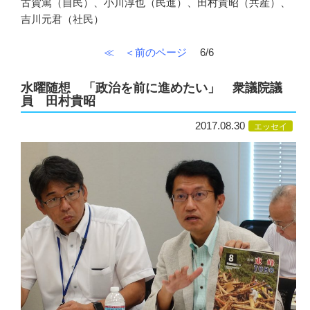
古賀篤（自民）、小川淳也（民進）、田村貴昭（共産）、
吉川元君（社民）
≪
＜前のページ
6/6
水曜随想 「政治を前に進めたい」 衆議院議
員 田村貴昭
2017.08.30
エッセイ