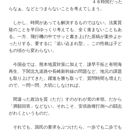
４８時間だった
らなぁ、などとつまらないことを考えてしまう。
しかし、時間があっても解決するものではない。法案質
疑のことを半日ゆっくり考えても、全く進まないこともあ
る。一方、飛行機の中でサッと書き上げた原稿が案外よか
ったりする。要するに「追い込まれ型」。この性格は子ど
もの頃から変わらない。
今国会では、熊本地震対策に加えて、諌早干拓と有明海
再生、下関北九道路や長崎新幹線の問題など、地元の課題
も取り上げてきた。躍進を勝ち取って、質問時間も増えた
ので、一問一問、大切にしなければ。
間違った政治を質（ただ）すのがわが党の本領。だから
「満額回答」などない。それこそ、安倍政権打倒への闘志
がわくというものだ。
それでも、国民の要求をぶつけたら、一歩でも二歩でも