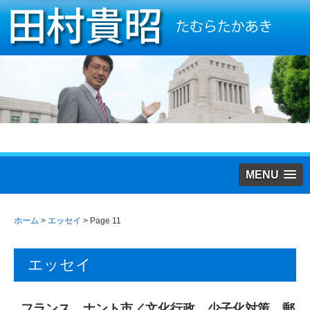
MENU
ホーム
>
エッセイ
> Page 11
エッセイ
フランス ナント市／文化行政 少子化対策 郵