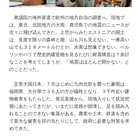
衆議院の海外派遣で欧州の地方自治の調査へ。現地で
は、東北、北陸地方の大雨、鹿児島での地震のニュースが
次々に飛び込んできた。上空からみたエストニアの国土
は、見渡す限りの森林と畑。山も川も見えない。一番高い
山でも３１８メートルだとか。水害は想像できない。ベル
リンやパリで歴史的建造物を見るたびに耐震構造は？余計
なことを考えてしまうが、「地震はほとんど聞かない」と
のことだった。
災害大国日本。７月はじめに九州北部を襲った豪雨は、
福岡県、大分県で３６人の方が犠牲となり、３千件近い建
物被害をもたらした。発災直後から、現地入りして状況把
握にあたってきたが、いまだに道路が損壊し、足を踏み入
れることのできない集落がある。農業や土木、鉄道を含め
て甚大な被害を目の当たりにして、政府に必要な対策を求
めてきた。