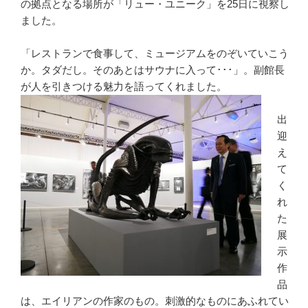
の拠点となる場所が「リュー・ユニーク」を25日に視察し
ました。
「レストランで食事して、ミュージアムをのぞいていこう
か。タダだし。そのあとはサウナに入って･･･」。副館長
が人を引きつける魅力
を語ってくれました。
出
迎
え
て
く
れ
た
展
示
作
品
は、エイリアンの作家のもの。刺激的なものにあふれてい