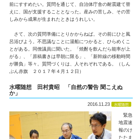
前にすすめたい。質問を通じて、自治体庁舎の耐震建て替
えに、国が支援することとなった。産みの苦しみ、その苦
しみから成果が生まれたときはうれしい。
さて、次の質問準備にとりかからねば。その前にひと風
呂浴びよう。不思議なことに湯船につかると、ひらめくこ
とがある。同僚議員に聞いた。「焼酎を飲んだら能率が上
がる」、「原稿書きは早朝に限る」、「新幹線の移動時間
が勝負」等々。質問づくりは、人それぞれである。（しん
ぶん赤旗 ２０１７年４月１２日）
水曜随想 田村貴昭 「自然の警告 聞こえぬ
か」
2016.11.23
水曜随想
緊急
地震速
報のけ
たたま