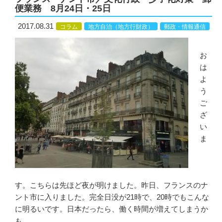
便業務 8月24日・25日
2017.08.31
コラム
地方自治（地方行財政）
郵政・情報通信
お
は
よ
う
ご
ざ
い
ま
す。こちらは先ほど夜が明けました。昨日、フランスのナ
ント市に入りました。完全日没が21時で、20時でもこんな
に明るいです。日本だったら、働く時間が増えてしまうか
も。