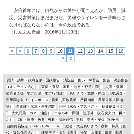
安倍首相には、自然からの警告が聞こえぬか。防災、減
災、災害対策はまだまだだ。警報やサイレンを一番鳴らさ
なければならないのは、今の政治である。
（しんぶん赤旗 2016年11月23日）
«
<
6
7
8
9
10
11
12
13
14
15
16
>
»
要請・請願・政府交渉
国政報告・演説会・集い・学習会・集会・決起集会
（オンライン含む）
宣伝・選挙（国政・地方・野党共闘）
災害・復興・
被災者支援
地方自治（地方行財政）
あいさつ・激励・懇談
現地調査・
要望聞き取り
インボイス
農業（家族農業・所得補償・農業外国人問題
等）
自衛隊・米軍・基地問題
公害（水俣・アスベスト・枯葉剤２４５
T・大気汚染・カネミ油症）
エネルギー問題（脱原発・脱石炭火力・再エ
ネ）
福祉・医療・教育
郵政・情報通信
平和・憲法・安保（戦争法）
自由貿易協定（TPP・EPA・FTA）
総会・大会あいさつ
森林・林業（盗
伐・違法伐採含む）
諫早干拓・有明海再生
漁業・水産業
畜産・酪農