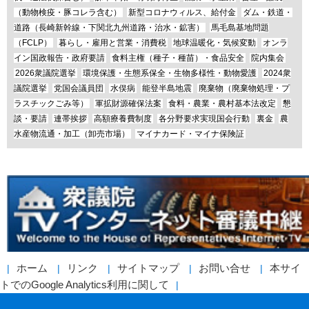
（動物検疫・豚コレラ含む）
新型コロナウィルス、給付金
ダム・鉄道・
道路（長崎新幹線・下関北九州道路・治水・鉱害）
馬毛島基地問題
（FCLP）
暮らし・雇用と営業・消費税
地球温暖化・気候変動
オンラ
イン国政報告・政府要請
食料主権（種子・種苗）・食品安全
院内集会
2026衆議院選挙
環境保護・生態系保全・生物多様性・動物愛護
2024衆
議院選挙
党国会議員団
水俣病
能登半島地震
廃棄物（廃棄物処理・プ
ラスチックごみ等）
軍拡財源確保法案
食料・農業・農村基本法改定
懇
談・要請
連帯挨拶
高額療養費制度
各分野要求実現国会行動
裏金
農
水産物流通・加工（卸売市場）
マイナカード・マイナ保険証
ホーム
リンク
サイトマップ
お問い合せ
本サイ
トでのGoogle Analytics利用に関して