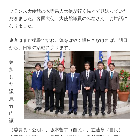
フランス大使館の木寺昌人大使が行く先々で見送っていた
だきました。各国大使、大使館職員のみなさん、お世話に
なりました。
東京はまだ猛暑ですね。体をはやく慣らさなければ。明日
から、日常の活動に戻ります。
参
加
し
た
議
員
竹
内
譲
（委員長・公明）、坂本哲志（自民）、左藤章（自民）、