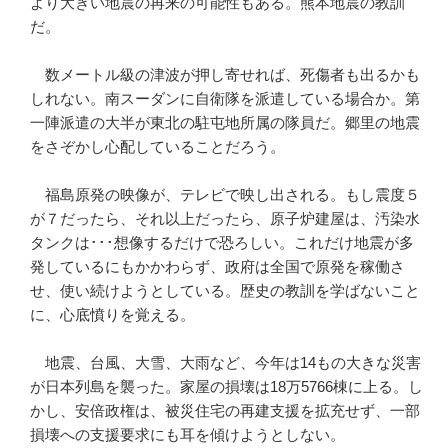
より大きい地震の再来の可能性もある。熊本地震の教訓
だ。
数メートル級の津波が押し寄せれば、死傷者も出るかも
しれない。南スーダンに自衛隊を派遣している場合か。第
一陣派遣の大半が東北の駐屯地所属の隊員だ。郷里の地震
をさぞかし心配していることだろう。
福島原発の映像が、テレビで映し出される。もし震度５
が７だったら、それ以上だったら、原子炉建屋は、汚染水
タンクは･･･想像するだけで恐ろしい。これだけ地震が多
発しているにもかかわらず、政府は全国で原発を稼働さ
せ、使い続けようとしている。歴史の教訓を学ばないこと
に、心底憤りを覚える。
地震、台風、大雪、大雨など、今年は14もの大きな災害
が日本列島を襲った。家屋の損壊は18万5766棟に上る。し
かし、安倍政権は、被災住宅の再建支援を拡充せず、一部
損壊への支援要求にも耳を傾けようとしない。