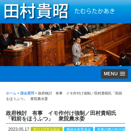
MENU
ホーム
>
国会質問
>
政府検討 有事 イモ作付け強制／田村貴昭氏「戦前
をほうふつ」 衆院農水委
政府検討 有事 イモ作付け強制／田村貴昭氏
「戦前をほうふつ」 衆院農水委
2023.05.17
第211回常会国会
農林水産委員会
有事の際の作付強