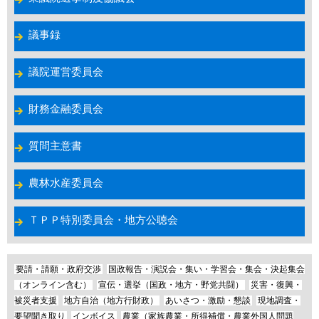
議事録
議院運営委員会
財務金融委員会
質問主意書
農林水産委員会
ＴＰＰ特別委員会・地方公聴会
要請・請願・政府交渉
国政報告・演説会・集い・学習会・集会・決起集会
（オンライン含む）
宣伝・選挙（国政・地方・野党共闘）
災害・復興・
被災者支援
地方自治（地方行財政）
あいさつ・激励・懇談
現地調査・
要望聞き取り
インボイス
農業（家族農業・所得補償・農業外国人問題