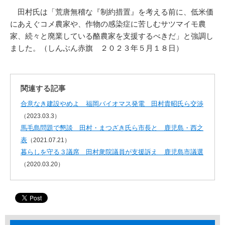
田村氏は「荒唐無稽な『制約措置』を考える前に、低米価
にあえぐコメ農家や、作物の感染症に苦しむサツマイモ農
家、続々と廃業している酪農家を支援するべきだ」と強調し
ました。（しんぶん赤旗 ２０２３年５月１８日）
関連する記事
合意なき建設やめよ 福岡バイオマス発電 田村貴昭氏ら交渉
（2023.03.3）
馬毛島問題で懇談 田村・まつざき氏ら市長と 鹿児島・西之
表
（2021.07.21）
暮らしを守る３議席 田村衆院議員が支援訴え 鹿児島市議選
（2020.03.20）