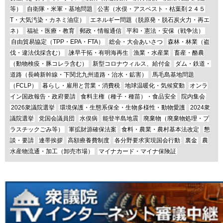
等）
自衛隊・米軍・基地問題
公害（水俣・アスベスト・枯葉剤２４５
T・大気汚染・カネミ油症）
エネルギー問題（脱原発・脱石炭火力・再エ
ネ）
福祉・医療・教育
郵政・情報通信
平和・憲法・安保（戦争法）
自由貿易協定（TPP・EPA・FTA）
総会・大会あいさつ
森林・林業（盗
伐・違法伐採含む）
諫早干拓・有明海再生
漁業・水産業
畜産・酪農
（動物検疫・豚コレラ含む）
新型コロナウィルス、給付金
ダム・鉄道・
道路（長崎新幹線・下関北九州道路・治水・鉱害）
馬毛島基地問題
（FCLP）
暮らし・雇用と営業・消費税
地球温暖化・気候変動
オンラ
イン国政報告・政府要請
食料主権（種子・種苗）・食品安全
院内集会
2026衆議院選挙
環境保護・生態系保全・生物多様性・動物愛護
2024衆
議院選挙
党国会議員団
水俣病
能登半島地震
廃棄物（廃棄物処理・プ
ラスチックごみ等）
軍拡財源確保法案
食料・農業・農村基本法改定
懇
談・要請
連帯挨拶
高額療養費制度
各分野要求実現国会行動
裏金
農
水産物流通・加工（卸売市場）
マイナカード・マイナ保険証