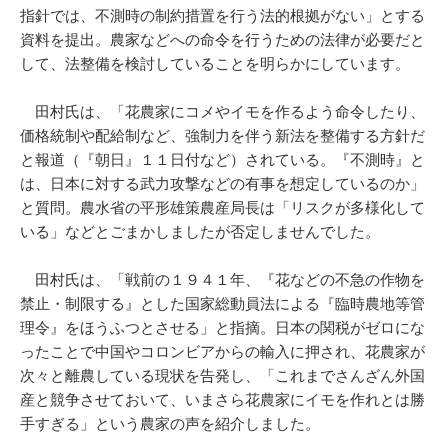
指針では、不測時の制約措置を行う法的根拠がない」とする
資料を提出。農家などへの命令を行うための法律が必要だと
して、法整備を検討していることを明らかにしています。
田村氏は、「花農家にコメやイモを作るよう命令したり、
価格統制や配給制など、強制力を伴う新法を整備する方針だ
と報道（『朝日』１１日付など）されている。『不測時』と
は、日本に対する武力攻撃などの有事を想定しているのか」
と質問。農水省の平形雄策農産局長は「リスクが多様化して
いる」などとごまかしましたが否定しませんでした。
田村氏は、「戦前の１９４１年、『花などの不急の作物を
禁止・制限する』とした国家総動員法による『臨時農地等管
理令』をほうふつとさせる」と指摘。日本の関税がゼロにな
ったことで中国やコロンビアからの輸入に押され、花農家が
次々と離農している現状を告発し、「これまでさんざん外国
産と競争させておいて、いまさら花農家にイモを作れとは勝
手すぎる」という農家の声を紹介しました。