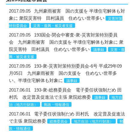
2017.09.05
九州豪雨被害 国の支援を 半壊住宅解体も対
象に 衆院災害特 田村議員 住めない世帯多い
災害対策
特別委員会
災害・復興・被災者支援
2017.09.05
193国会-閉会中審査-衆-災害対策特別委員
会 九州豪雨被害 国の支援を 半壊住宅解体も対象に 衆
院災害特 田村議員 住めない世帯多い
議事録
災害・復
興・被災者支援
2017.09.05
193-衆-災害対策特別委員会-6号 平成29年09
月05日 九州豪雨被害 国の支援を 住めない世帯多
い。半壊住宅解体も対象に
議事録
2017.06.01
193-衆-総務委員会 電子委任状強制だめ 田
村氏 改定普及促進法で主張 衆院総務委
議事録
地方自
治（地方行財政）
郵政・情報通信
2017.06.01
電子委任状強制だめ 田村氏 改定普及促進法
で主張 衆院総務委
総務委員会
地方自治（地方行財政）
郵
政・情報通信