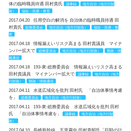
体の臨時職員待遇 田村貴氏
議事録
地方自治（地方行財
政）
福祉・医療・教育
2017.04.20
任用空白の解消を 自治体の臨時職員待遇 田
村貴氏
総務委員会
地方自治（地方行財政）
福祉・医療・教
育
2017.04.18
情報漏えいリスク高まる 田村貴議員 マイナ
ンバー拡大で
総務委員会
地方自治（地方行財政）
郵政・情
報通信
2017.04.18
193-衆-総務委員会 情報漏えいリスク高まる
田村貴議員 マイナンバー拡大で
議事録
地方自治（地方
行財政）
郵政・情報通信
2017.04.11
水道広域化を批判 田村氏 「自治体事情考慮
を」
総務委員会
地方自治（地方行財政）
2017.04.11
193-衆-総務委員会 水道広域化を批判 田村
氏 「自治体事情考慮を」
議事録
地方自治（地方行財
政）
2017.04.10
長崎新幹線 五里霧中 田村貴昭氏「巨額の計