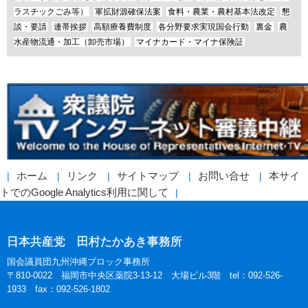
ラスチックごみ等）
軍拡財源確保法案
食料・農業・農村基本法改定
懇
談・要請
連帯挨拶
高額療養費制度
各分野要求実現国会行動
裏金
農
水産物流通・加工（卸売市場）
マイナカード・マイナ保険証
ホーム
リンク
サイトマップ
お問い合せ
本サイ
トでのGoogle Analytics利用に関して
日本共産党 田村たかあき事務所
国会議員団九州沖縄ブロック事務所
〒810-0022 福岡市中央区薬院3-13-12 大場ビル3階 tel：092-526-
1933 fax：092-526-1802