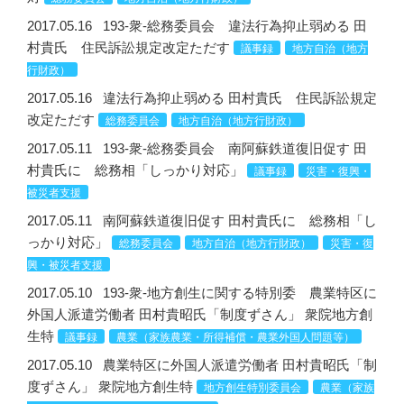
2017.05.16
193-衆-総務委員会 違法行為抑止弱める 田
村貴氏 住民訴訟規定改定ただす
議事録
地方自治（地方
行財政）
2017.05.16
違法行為抑止弱める 田村貴氏 住民訴訟規定
改定ただす
総務委員会
地方自治（地方行財政）
2017.05.11
193-衆-総務委員会 南阿蘇鉄道復旧促す 田
村貴氏に 総務相「しっかり対応」
議事録
災害・復興・
被災者支援
2017.05.11
南阿蘇鉄道復旧促す 田村貴氏に 総務相「し
っかり対応」
総務委員会
地方自治（地方行財政）
災害・復
興・被災者支援
2017.05.10
193-衆-地方創生に関する特別委 農業特区に
外国人派遣労働者 田村貴昭氏「制度ずさん」 衆院地方創
生特
議事録
農業（家族農業・所得補償・農業外国人問題等）
2017.05.10
農業特区に外国人派遣労働者 田村貴昭氏「制
度ずさん」 衆院地方創生特
地方創生特別委員会
農業（家族