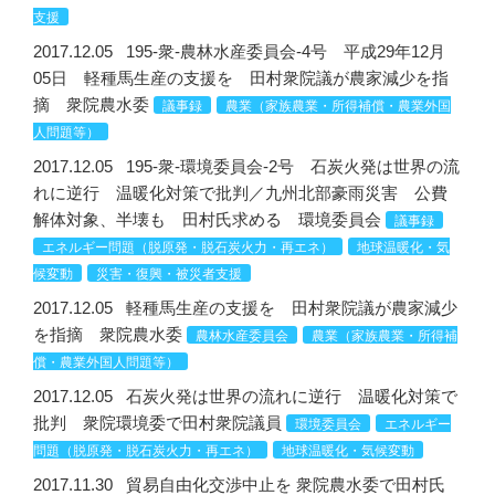
支援
2017.12.05
195-衆-農林水産委員会-4号 平成29年12月
05日 軽種馬生産の支援を 田村衆院議が農家減少を指
摘 衆院農水委
議事録
農業（家族農業・所得補償・農業外国
人問題等）
2017.12.05
195-衆-環境委員会-2号 石炭火発は世界の流
れに逆行 温暖化対策で批判／九州北部豪雨災害 公費
解体対象、半壊も 田村氏求める 環境委員会
議事録
エネルギー問題（脱原発・脱石炭火力・再エネ）
地球温暖化・気
候変動
災害・復興・被災者支援
2017.12.05
軽種馬生産の支援を 田村衆院議が農家減少
を指摘 衆院農水委
農林水産委員会
農業（家族農業・所得補
償・農業外国人問題等）
2017.12.05
石炭火発は世界の流れに逆行 温暖化対策で
批判 衆院環境委で田村衆院議員
環境委員会
エネルギー
問題（脱原発・脱石炭火力・再エネ）
地球温暖化・気候変動
2017.11.30
貿易自由化交渉中止を 衆院農水委で田村氏