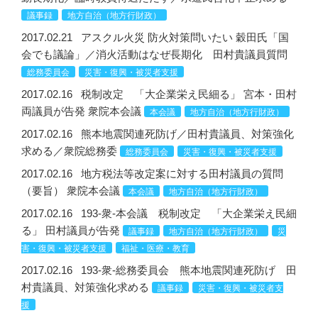
議事録
地方自治（地方行財政）
2017.02.21
アスクル火災 防火対策問いたい 穀田氏「国
会でも議論」／消火活動はなぜ長期化 田村貴議員質問
総務委員会
災害・復興・被災者支援
2017.02.16
税制改定 「大企業栄え民細る」 宮本・田村
両議員が告発 衆院本会議
本会議
地方自治（地方行財政）
2017.02.16
熊本地震関連死防げ／田村貴議員、対策強化
求める／衆院総務委
総務委員会
災害・復興・被災者支援
2017.02.16
地方税法等改定案に対する田村議員の質問
（要旨） 衆院本会議
本会議
地方自治（地方行財政）
2017.02.16
193-衆-本会議 税制改定 「大企業栄え民細
る」 田村議員が告発
議事録
地方自治（地方行財政）
災
害・復興・被災者支援
福祉・医療・教育
2017.02.16
193-衆-総務委員会 熊本地震関連死防げ 田
村貴議員、対策強化求める
議事録
災害・復興・被災者支
援