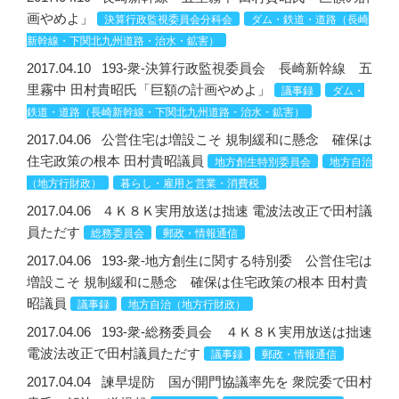
画やめよ」
決算行政監視委員会分科会
ダム・鉄道・道路（長崎
新幹線・下関北九州道路・治水・鉱害）
2017.04.10
193‐衆-決算行政監視委員会 長崎新幹線 五
里霧中 田村貴昭氏「巨額の計画やめよ」
議事録
ダム・
鉄道・道路（長崎新幹線・下関北九州道路・治水・鉱害）
2017.04.06
公営住宅は増設こそ 規制緩和に懸念 確保は
住宅政策の根本 田村貴昭議員
地方創生特別委員会
地方自治
（地方行財政）
暮らし・雇用と営業・消費税
2017.04.06
４Ｋ８Ｋ実用放送は拙速 電波法改正で田村議
員ただす
総務委員会
郵政・情報通信
2017.04.06
193-衆-地方創生に関する特別委 公営住宅は
増設こそ 規制緩和に懸念 確保は住宅政策の根本 田村貴
昭議員
議事録
地方自治（地方行財政）
2017.04.06
193-衆-総務委員会 ４Ｋ８Ｋ実用放送は拙速
電波法改正で田村議員ただす
議事録
郵政・情報通信
2017.04.04
諫早堤防 国が開門協議率先を 衆院委で田村