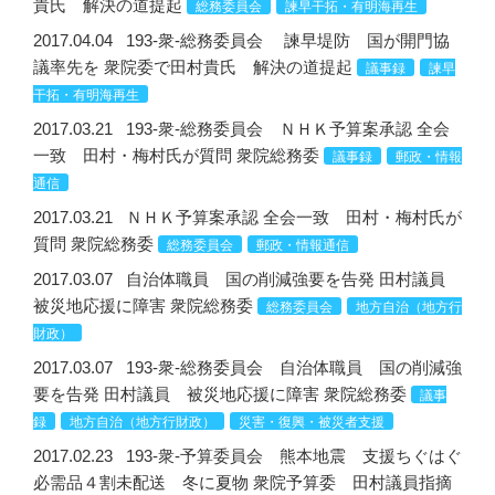
貴氏 解決の道提起
総務委員会
諫早干拓・有明海再生
2017.04.04
193-衆-総務委員会 諫早堤防 国が開門協
議率先を 衆院委で田村貴氏 解決の道提起
議事録
諫早
干拓・有明海再生
2017.03.21
193-衆-総務委員会 ＮＨＫ予算案承認 全会
一致 田村・梅村氏が質問 衆院総務委
議事録
郵政・情報
通信
2017.03.21
ＮＨＫ予算案承認 全会一致 田村・梅村氏が
質問 衆院総務委
総務委員会
郵政・情報通信
2017.03.07
自治体職員 国の削減強要を告発 田村議員
被災地応援に障害 衆院総務委
総務委員会
地方自治（地方行
財政）
2017.03.07
193-衆-総務委員会 自治体職員 国の削減強
要を告発 田村議員 被災地応援に障害 衆院総務委
議事
録
地方自治（地方行財政）
災害・復興・被災者支援
2017.02.23
193-衆-予算委員会 熊本地震 支援ちぐはぐ
必需品４割未配送 冬に夏物 衆院予算委 田村議員指摘