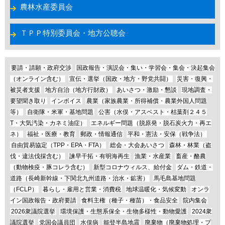
農林水産委員会
ＴＰＰ特別委員会・地方公聴会
要請・請願・政府交渉
国政報告・演説会・集い・学習会・集会・決起集会
（オンライン含む）
宣伝・選挙（国政・地方・野党共闘）
災害・復興・
被災者支援
地方自治（地方行財政）
あいさつ・激励・懇談
現地調査・
要望聞き取り
インボイス
農業（家族農業・所得補償・農業外国人問題
等）
自衛隊・米軍・基地問題
公害（水俣・アスベスト・枯葉剤２４５
T・大気汚染・カネミ油症）
エネルギー問題（脱原発・脱石炭火力・再エ
ネ）
福祉・医療・教育
郵政・情報通信
平和・憲法・安保（戦争法）
自由貿易協定（TPP・EPA・FTA）
総会・大会あいさつ
森林・林業（盗
伐・違法伐採含む）
諫早干拓・有明海再生
漁業・水産業
畜産・酪農
（動物検疫・豚コレラ含む）
新型コロナウィルス、給付金
ダム・鉄道・
道路（長崎新幹線・下関北九州道路・治水・鉱害）
馬毛島基地問題
（FCLP）
暮らし・雇用と営業・消費税
地球温暖化・気候変動
オンラ
イン国政報告・政府要請
食料主権（種子・種苗）・食品安全
院内集会
2026衆議院選挙
環境保護・生態系保全・生物多様性・動物愛護
2024衆
議院選挙
党国会議員団
水俣病
能登半島地震
廃棄物（廃棄物処理・プ