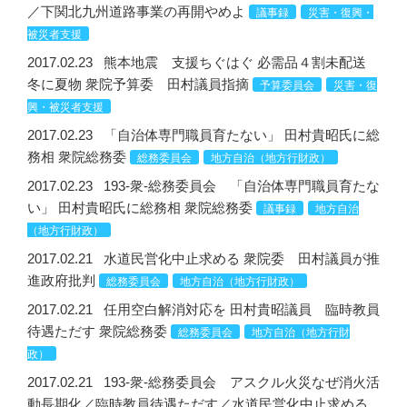
／下関北九州道路事業の再開やめよ
議事録
災害・復興・
被災者支援
2017.02.23
熊本地震 支援ちぐはぐ 必需品４割未配送
冬に夏物 衆院予算委 田村議員指摘
予算委員会
災害・復
興・被災者支援
2017.02.23
「自治体専門職員育たない」 田村貴昭氏に総
務相 衆院総務委
総務委員会
地方自治（地方行財政）
2017.02.23
193-衆-総務委員会 「自治体専門職員育たな
い」 田村貴昭氏に総務相 衆院総務委
議事録
地方自治
（地方行財政）
2017.02.21
水道民営化中止求める 衆院委 田村議員が推
進政府批判
総務委員会
地方自治（地方行財政）
2017.02.21
任用空白解消対応を 田村貴昭議員 臨時教員
待遇ただす 衆院総務委
総務委員会
地方自治（地方行財
政）
2017.02.21
193-衆-総務委員会 アスクル火災なぜ消火活
動長期化／臨時教員待遇ただす／水道民営化中止求める