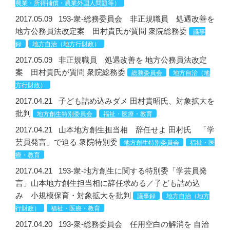
農業・所得補償・農業外国人問題等）
2017.05.09
193-衆-総務委員会 非正規職員 処遇改善を
地方公務員法改定案 田村貴氏が質問 衆院総務委
議事
録
地方自治（地方行財政）
2017.05.09
非正規職員 処遇改善を 地方公務員法改定
案 田村貴氏が質問 衆院総務委
総務委員会
地方自治（地
方行財政）
2017.04.21
子ども詰め込みダメ 田村貴昭氏、対象拡大を
批判
地方創生特別委員会
福祉・医療・教育
2017.04.21
山本地方創生担当相 辞任せよ 田村氏 「学
芸員発言」で迫る 衆院特別委
地方創生特別委員会
福祉・医
療・教育
2017.04.21
193-衆-地方創生に関する特別委「学芸員発
言」山本地方創生担当相に辞任求める／子ども詰め込
み 小規模保育・対象拡大を批判
議事録
地方自治（地方
行財政）
福祉・医療・教育
2017.04.20
193-衆-総務委員会 任用空白の解消を 自治