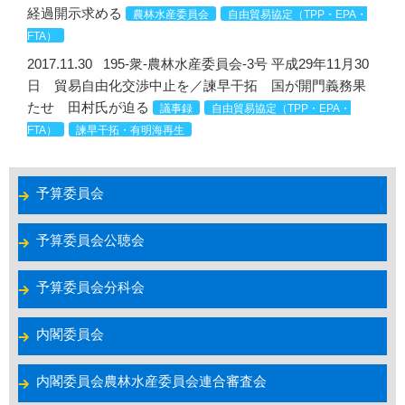
経過開示求める
農林水産委員会
自由貿易協定（TPP・EPA・
FTA）
2017.11.30
195-衆-農林水産委員会-3号 平成29年11月30
日 貿易自由化交渉中止を／諫早干拓 国が開門義務果
たせ 田村氏が迫る
議事録
自由貿易協定（TPP・EPA・
FTA）
諫早干拓・有明海再生
予算委員会
予算委員会公聴会
予算委員会分科会
内閣委員会
内閣委員会農林水産委員会連合審査会