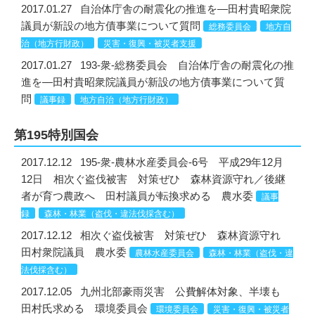
2017.01.27
自治体庁舎の耐震化の推進を―田村貴昭衆院
議員が新設の地方債事業について質問
総務委員会
地方自
治（地方行財政）
災害・復興・被災者支援
2017.01.27
193-衆-総務委員会 自治体庁舎の耐震化の推
進を―田村貴昭衆院議員が新設の地方債事業について質
問
議事録
地方自治（地方行財政）
第195特別国会
2017.12.12
195-衆-農林水産委員会-6号 平成29年12月
12日 相次ぐ盗伐被害 対策ぜひ 森林資源守れ／後継
者が育つ農政へ 田村議員が転換求める 農水委
議事
録
森林・林業（盗伐・違法伐採含む）
2017.12.12
相次ぐ盗伐被害 対策ぜひ 森林資源守れ
田村衆院議員 農水委
農林水産委員会
森林・林業（盗伐・違
法伐採含む）
2017.12.05
九州北部豪雨災害 公費解体対象、半壊も
田村氏求める 環境委員会
環境委員会
災害・復興・被災者