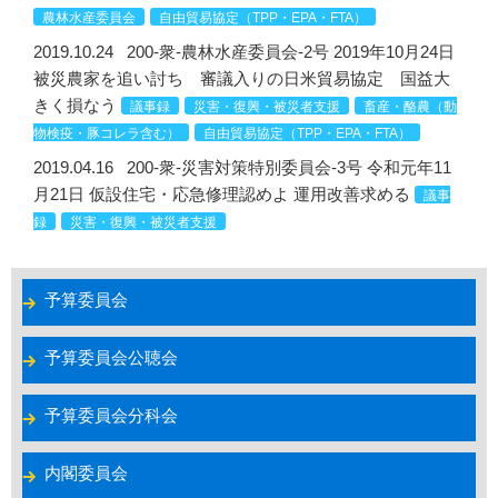
農林水産委員会
自由貿易協定（TPP・EPA・FTA）
2019.10.24
200-衆-農林水産委員会-2号 2019年10月24日
被災農家を追い討ち 審議入りの日米貿易協定 国益大
きく損なう
議事録
災害・復興・被災者支援
畜産・酪農（動
物検疫・豚コレラ含む）
自由貿易協定（TPP・EPA・FTA）
2019.04.16
200-衆-災害対策特別委員会-3号 令和元年11
月21日 仮設住宅・応急修理認めよ 運用改善求める
議事
録
災害・復興・被災者支援
予算委員会
予算委員会公聴会
予算委員会分科会
内閣委員会