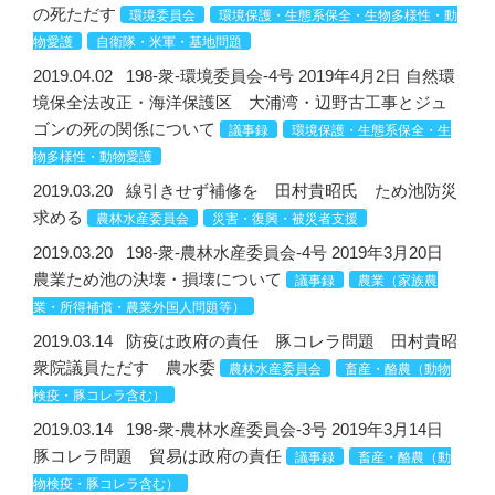
の死ただす
環境委員会
環境保護・生態系保全・生物多様性・動
物愛護
自衛隊・米軍・基地問題
2019.04.02
198-衆-環境委員会-4号 2019年4月2日 自然環
境保全法改正・海洋保護区 大浦湾・辺野古工事とジュ
ゴンの死の関係について
議事録
環境保護・生態系保全・生
物多様性・動物愛護
2019.03.20
線引きせず補修を 田村貴昭氏 ため池防災
求める
農林水産委員会
災害・復興・被災者支援
2019.03.20
198-衆-農林水産委員会-4号 2019年3月20日
農業ため池の決壊・損壊について
議事録
農業（家族農
業・所得補償・農業外国人問題等）
2019.03.14
防疫は政府の責任 豚コレラ問題 田村貴昭
衆院議員ただす 農水委
農林水産委員会
畜産・酪農（動物
検疫・豚コレラ含む）
2019.03.14
198-衆-農林水産委員会-3号 2019年3月14日
豚コレラ問題 貿易は政府の責任
議事録
畜産・酪農（動
物検疫・豚コレラ含む）