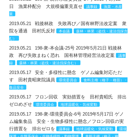
日 漁業枠配分 大規模偏重見直せ
議事録
漁業・水産
業
2019.05.21
戦後林政 失敗再び／国有林野法改定案 衆
院を通過 田村氏反対
本会議
森林・林業（盗伐・違法伐採含
む）
2019.05.21
198-衆-本会議-25号 2019年5月21日 戦後林
政 再び失敗まねく恐れ 国有林管理経営法改定案
議事
録
森林・林業（盗伐・違法伐採含む）
2019.05.17
安全・多様性に懸念 ゲノム編集対応ただ
す 田村貴昭衆院議員
環境委員会
食料主権（種子・種苗）・
食品安全
2019.05.17
フロン回収 実効措置を 田村貴昭氏 排出
ゼロめざせ
環境委員会
地球温暖化・気候変動
2019.05.17
198-衆-環境委員会-6号 2019年5月17日 ゲノ
ム編集食品 安全・生物多様性に懸念／フロン回収の実
行措置を 排出ゼロを
議事録
地球温暖化・気候変動
環境
保護・生態系保全・生物多様性・動物愛護
食料主権（種子・種