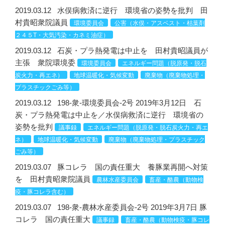
2019.03.12
水俣病救済に逆行 環境省の姿勢を批判 田
村貴昭衆院議員
環境委員会
公害（水俣・アスベスト・枯葉剤
２４５T・大気汚染・カネミ油症）
2019.03.12
石炭・プラ熱発電は中止を 田村貴昭議員が
主張 衆院環境委
環境委員会
エネルギー問題（脱原発・脱石
炭火力・再エネ）
地球温暖化・気候変動
廃棄物（廃棄物処理・
プラスチックごみ等）
2019.03.12
198-衆-環境委員会-2号 2019年3月12日 石
炭・プラ熱発電は中止を／水俣病救済に逆行 環境省の
姿勢を批判
議事録
エネルギー問題（脱原発・脱石炭火力・再エ
ネ）
地球温暖化・気候変動
廃棄物（廃棄物処理・プラスチック
ごみ等）
2019.03.07
豚コレラ 国の責任重大 養豚業再開へ対策
を 田村貴昭衆院議員
農林水産委員会
畜産・酪農（動物検
疫・豚コレラ含む）
2019.03.07
198-衆-農林水産委員会-2号 2019年3月7日 豚
コレラ 国の責任重大
議事録
畜産・酪農（動物検疫・豚コレ