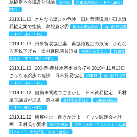
易協定本会議反対討論
議事録
自由貿易協定（TPP・EPA・
FTA）
2019.11.13
さらなる譲歩の危険 田村衆院議員が日米貿
易協定案で指摘 衆院農水委
農林水産委員会
自由貿易協定
（TPP・EPA・FTA）
2019.11.13
日米貿易協定案 再協議規定の危険 さらな
る関税下げも 田村衆院議員追及
農林水産委員会
自由貿
易協定（TPP・EPA・FTA）
2019.11.13
200-衆-農林水産委員会-7号 2019年11月13日
さらなる譲歩の危険 日米貿易協定
議事録
自由貿易協定
（TPP・EPA・FTA）
2019.11.12
自動車関税でごまかし 日米貿易協定 田村
衆院議員が追及 農水委
農林水産委員会
自由貿易協定
（TPP・EPA・FTA）
2019.11.12
解雇中止 働きかけよ チッソ関連会社計
画 田村氏が要求
環境委員会
公害（水俣・アスベスト・枯葉
剤２４５T・大気汚染・カネミ油症）