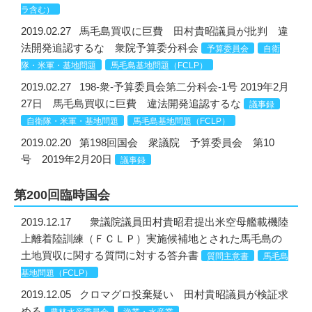
ラ含む）
2019.02.27
馬毛島買収に巨費 田村貴昭議員が批判 違
法開発追認するな 衆院予算委分科会
予算委員会
自衛
隊・米軍・基地問題
馬毛島基地問題（FCLP）
2019.02.27
198-衆-予算委員会第二分科会-1号 2019年2月
27日 馬毛島買収に巨費 違法開発追認するな
議事録
自衛隊・米軍・基地問題
馬毛島基地問題（FCLP）
2019.02.20
第198回国会 衆議院 予算委員会 第10
号 2019年2月20日
議事録
第200回臨時国会
2019.12.17
衆議院議員田村貴昭君提出米空母艦載機陸
上離着陸訓練（ＦＣＬＰ）実施候補地とされた馬毛島の
土地買収に関する質問に対する答弁書
質問主意書
馬毛島
基地問題（FCLP）
2019.12.05
クロマグロ投棄疑い 田村貴昭議員が検証求
める