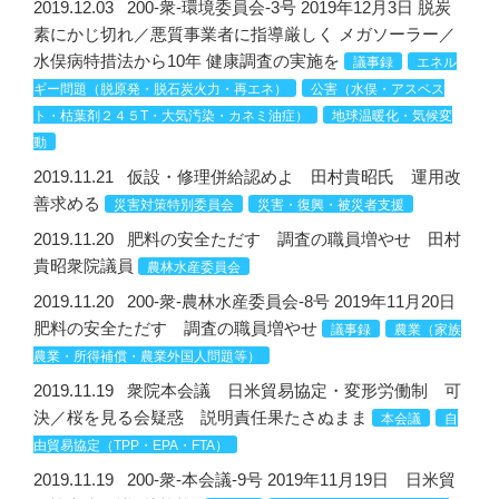
2019.12.03
200-衆-環境委員会-3号 2019年12月3日 脱炭
素にかじ切れ／悪質事業者に指導厳しく メガソーラー／
水俣病特措法から10年 健康調査の実施を
議事録
エネル
ギー問題（脱原発・脱石炭火力・再エネ）
公害（水俣・アスベス
ト・枯葉剤２４５T・大気汚染・カネミ油症）
地球温暖化・気候変
動
2019.11.21
仮設・修理併給認めよ 田村貴昭氏 運用改
善求める
災害対策特別委員会
災害・復興・被災者支援
2019.11.20
肥料の安全ただす 調査の職員増やせ 田村
貴昭衆院議員
農林水産委員会
2019.11.20
200-衆-農林水産委員会-8号 2019年11月20日
肥料の安全ただす 調査の職員増やせ
議事録
農業（家族
農業・所得補償・農業外国人問題等）
2019.11.19
衆院本会議 日米貿易協定・変形労働制 可
決／桜を見る会疑惑 説明責任果たさぬまま
本会議
自
由貿易協定（TPP・EPA・FTA）
2019.11.19
200-衆-本会議-9号 2019年11月19日 日米貿