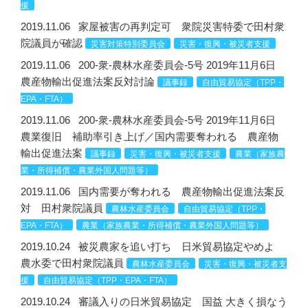
援
2019.11.06
家屋被害の再判定可 衆院災害特委で田村衆
院議員が確認
災害対策特別委員会
災害・復興・被災者支援
2019.11.06
200-衆-農林水産委員会-5号 2019年11月6日
農産物輸出促進法案反対討論
議事録
自由貿易協定（TPP・
EPA・FTA）
2019.11.06
200-衆-農林水産委員会-5号 2019年11月6日
農業復旧 補助率引き上げ／国内需要奪われる 農産物
輸出促進法案
議事録
災害・復興・被災者支援
農業（家族農
業・所得補償・農業外国人問題等）
2019.11.06
国内需要が奪われる 農産物輸出促進法案反
対 田村衆院議員
農林水産委員会
自由貿易協定（TPP・
EPA・FTA）
農業（家族農業・所得補償・農業外国人問題等）
2019.10.24
被災農家を追い打ち 日米貿易協定やめよ
農水委で田村衆院議員
農林水産委員会
災害・復興・被災者支
援
自由貿易協定（TPP・EPA・FTA）
2019.10.24
審議入りの日米貿易協定 国益 大きく損なう