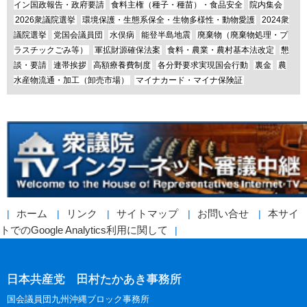
イン国政報告・政府要請
食料主権（種子・種苗）・食品安全
院内集会
2026衆議院選挙
環境保護・生態系保全・生物多様性・動物愛護
2024衆
議院選挙
党国会議員団
水俣病
能登半島地震
廃棄物（廃棄物処理・プ
ラスチックごみ等）
軍拡財源確保法案
食料・農業・農村基本法改定
懇
談・要請
連帯挨拶
高額療養費制度
各分野要求実現国会行動
裏金
農
水産物流通・加工（卸売市場）
マイナカード・マイナ保険証
ホーム
リンク
サイトマップ
お問い合せ
本サイ
トでのGoogle Analytics利用に関して
日本共産党 田村たかあき事務所
国会議員団九州沖縄ブロック事務所