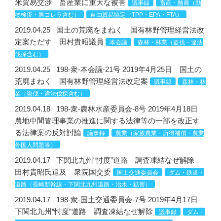
米貿易交渉 畜産業に重大な被害
議事録
畜産・酪農（動
物検疫・豚コレラ含む）
自由貿易協定（TPP・EPA・FTA）
2019.04.25
国土の荒廃をまねく 国有林野管理経営法改
定案ただす 田村貴昭議員
本会議
森林・林業（盗伐・違法
伐採含む）
2019.04.25
198-衆-本会議-21号 2019年4月25日 国土の
荒廃まねく 国有林野管理経営法改定案
議事録
森林・林
業（盗伐・違法伐採含む）
2019.04.18
198-衆-農林水産委員会-8号 2019年4月18日
農地中間管理事業の推進に関する法律等の一部を改正す
る法律案の反対討論
議事録
農業（家族農業・所得補償・農業
外国人問題等）
2019.04.17
下関北九州“忖度”道路 調査凍結なぜ解除
田村貴昭氏追及 衆院国交委
国土交通委員会
ダム・鉄道・
道路（長崎新幹線・下関北九州道路・治水・鉱害）
2019.04.17
198-衆-国土交通委員会-7号 2019年4月17日
下関北九州”忖度”道路 調査凍結なぜ解除
議事録
ダム・