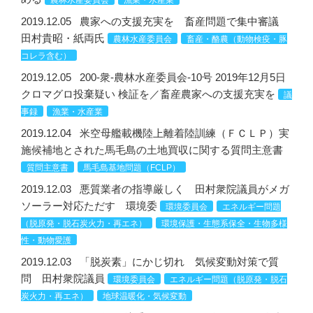
農林水産委員会
漁業・水産業
2019.12.05
農家への支援充実を 畜産問題で集中審議
田村貴昭・紙両氏
農林水産委員会
畜産・酪農（動物検疫・豚
コレラ含む）
2019.12.05
200-衆-農林水産委員会-10号 2019年12月5日
クロマグロ投棄疑い 検証を／畜産農家への支援充実を
議
事録
漁業・水産業
2019.12.04
米空母艦載機陸上離着陸訓練（ＦＣＬＰ）実
施候補地とされた馬毛島の土地買収に関する質問主意書
質問主意書
馬毛島基地問題（FCLP）
2019.12.03
悪質業者の指導厳しく 田村衆院議員がメガ
ソーラー対応ただす 環境委
環境委員会
エネルギー問題
（脱原発・脱石炭火力・再エネ）
環境保護・生態系保全・生物多様
性・動物愛護
2019.12.03
「脱炭素」にかじ切れ 気候変動対策で質
問 田村衆院議員
環境委員会
エネルギー問題（脱原発・脱石
炭火力・再エネ）
地球温暖化・気候変動