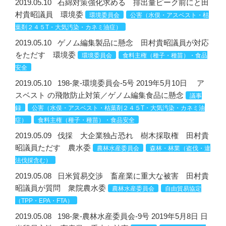
2019.05.10
石綿対策強化求める 排出量ピーク前にと田
村貴昭議員 環境委
環境委員会
公害（水俣・アスベスト・枯
葉剤２４５T・大気汚染・カネミ油症）
2019.05.10
ゲノム編集製品に懸念 田村貴昭議員が対応
をただす 環境委
環境委員会
食料主権（種子・種苗）・食品
安全
2019.05.10
198-衆-環境委員会-5号 2019年5月10日 ア
スベスト の飛散防止対策／ゲノム編集食品に懸念
議事
録
公害（水俣・アスベスト・枯葉剤２４５T・大気汚染・カネミ油
症）
食料主権（種子・種苗）・食品安全
2019.05.09
伐採 大企業独占恐れ 樹木採取権 田村貴
昭議員ただす 農水委
農林水産委員会
森林・林業（盗伐・違
法伐採含む）
2019.05.08
日米貿易交渉 畜産業に重大な被害 田村貴
昭議員が質問 衆院農水委
農林水産委員会
自由貿易協定
（TPP・EPA・FTA）
2019.05.08
198-衆-農林水産委員会-9号 2019年5月8日 日