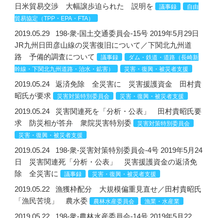
日米貿易交渉 大幅譲歩迫られた 説明を
議事録
自由
貿易協定（TPP・EPA・FTA）
2019.05.29
198-衆-国土交通委員会-15号 2019年5月29日
JR九州日田彦山線の災害復旧について／下関北九州道
路 予備的調査について
議事録
ダム・鉄道・道路（長崎新
幹線・下関北九州道路・治水・鉱害）
災害・復興・被災者支援
2019.05.24
返済免除 全災害に 災害援護資金 田村貴
昭氏が要求
災害対策特別委員会
災害・復興・被災者支援
2019.05.24
災害関連死を「分析・公表」 田村貴昭氏要
求 防災相が答弁 衆院災害特別委
災害対策特別委員会
災害・復興・被災者支援
2019.05.24
198-衆-災害対策特別委員会-4号 2019年5月24
日 災害関連死「分析・公表」 災害援護資金の返済免
除 全災害に
議事録
災害・復興・被災者支援
2019.05.22
漁獲枠配分 大規模偏重見直せ／田村貴昭氏
「漁民苦境」 農水委
農林水産委員会
漁業・水産業
2019.05.22
198-衆-農林水産委員会-14号 2019年5月22