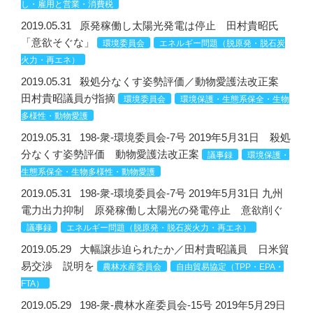
し・雇用と営業・消費税
2019.05.31
原発稼働し太陽光発電は停止 田村貴昭氏
「意欲そぐな」
環境委員会
エネルギー問題（脱原発・脱石炭
火力・再エネ）
2019.05.31
殺処分なくす姿勢評価／動物愛護法改正案
田村貴昭議員が指摘
環境委員会
環境保護・生態系保全・生物
多様性・動物愛護
2019.05.31
198-衆-環境委員会-7号 2019年5月31日 殺処
分なくす姿勢評価 動物愛護法改正案
議事録
環境保護・
生態系保全・生物多様性・動物愛護
2019.05.31
198-衆-環境委員会-7号 2019年5月31日 九州
電力出力抑制 原発稼働し太陽光の発電停止 意欲削ぐ
議事録
エネルギー問題（脱原発・脱石炭火力・再エネ）
2019.05.29
大幅譲歩迫られたか／田村貴昭議員 日米貿
易交渉 説明を
農林水産委員会
自由貿易協定（TPP・EPA・
FTA）
2019.05.29
198-衆-農林水産委員会-15号 2019年5月29日