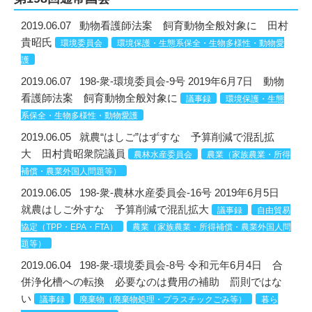
2019.06.07
動物看護師法案 飼育動物全般対象に 田村
貴昭氏
環境委員会
環境保護・生態系保全・生物多様性・動物愛
護
2019.06.07
198-衆-環境委員会-9号 2019年6月7日 動物
看護師法案 飼育動物全般対象に
議事録
環境保護・生態
系保全・生物多様性・動物愛護
2019.06.05
就農“はしご”はずすな 予算削減で混乱拡
大 田村貴昭衆院議員
農林水産委員会
農業（家族農業・所得
補償・農業外国人問題等）
2019.06.05
198-衆-農林水産委員会-16号 2019年6月5日
就農はしご外すな 予算削減で混乱拡大
議事録
自由貿易
協定（TPP・EPA・FTA）
農業（家族農業・所得補償・農業外国人問
題等）
2019.06.04
198-衆-環境委員会-8号 令和元年6月4日 合
併浄化槽への転換 必要なのは費用の補助 罰則ではな
い
議事録
廃棄物（廃棄物処理・プラスチックごみ等）
暮ら