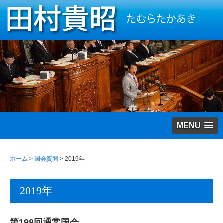
MENU
ホーム
>
国会質問
>
2019年
2019年
第198回通常国会