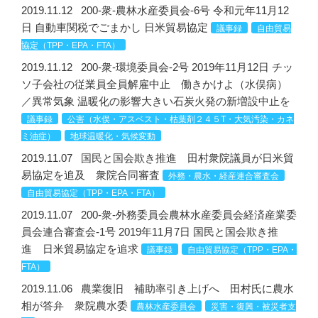
2019.11.12
200-衆-農林水産委員会-6号 令和元年11月12
日 自動車関税でごまかし 日米貿易協定
議事録
自由貿易
協定（TPP・EPA・FTA）
2019.11.12
200-衆-環境委員会-2号 2019年11月12日 チッ
ソ子会社の従業員全員解雇中止 働きかけよ（水俣病）
／異常気象 温暖化の影響大きい石炭火発の新増設中止を
議事録
公害（水俣・アスベスト・枯葉剤２４５T・大気汚染・カネ
ミ油症）
地球温暖化・気候変動
2019.11.07
国民と国会欺き推進 田村衆院議員が日米貿
易協定を追及 衆院合同審査
外務・農水・経産連合審査会
自由貿易協定（TPP・EPA・FTA）
2019.11.07
200-衆-外務委員会農林水産委員会経済産業委
員会連合審査会-1号 2019年11月7日 国民と国会欺き推
進 日米貿易協定を追求
議事録
自由貿易協定（TPP・EPA・
FTA）
2019.11.06
農業復旧 補助率引き上げへ 田村氏に農水
相が答弁 衆院農水委
農林水産委員会
災害・復興・被災者支