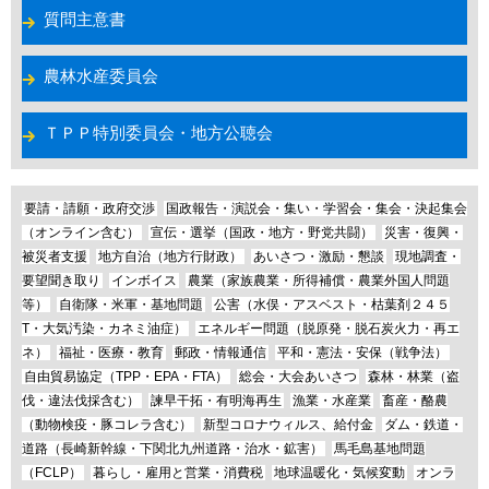
質問主意書
農林水産委員会
ＴＰＰ特別委員会・地方公聴会
要請・請願・政府交渉
国政報告・演説会・集い・学習会・集会・決起集会
（オンライン含む）
宣伝・選挙（国政・地方・野党共闘）
災害・復興・
被災者支援
地方自治（地方行財政）
あいさつ・激励・懇談
現地調査・
要望聞き取り
インボイス
農業（家族農業・所得補償・農業外国人問題
等）
自衛隊・米軍・基地問題
公害（水俣・アスベスト・枯葉剤２４５
T・大気汚染・カネミ油症）
エネルギー問題（脱原発・脱石炭火力・再エ
ネ）
福祉・医療・教育
郵政・情報通信
平和・憲法・安保（戦争法）
自由貿易協定（TPP・EPA・FTA）
総会・大会あいさつ
森林・林業（盗
伐・違法伐採含む）
諫早干拓・有明海再生
漁業・水産業
畜産・酪農
（動物検疫・豚コレラ含む）
新型コロナウィルス、給付金
ダム・鉄道・
道路（長崎新幹線・下関北九州道路・治水・鉱害）
馬毛島基地問題
（FCLP）
暮らし・雇用と営業・消費税
地球温暖化・気候変動
オンラ