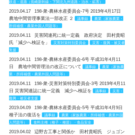
鉄道・道路（長崎新幹線・下関北九州道路・治水・鉱害）
2019.04.17
198-衆-農林水産委員会-7号 2019年4月17日
農地中間管理事業法一部改正 ２
議事録
農業（家族農業・
所得補償・農業外国人問題等）
2019.04.11
災害関連死に統一定義 政府決定 田村貴昭
氏「減少へ検証を」
災害対策特別委員会
災害・復興・被災者
支援
2019.04.11
198-衆-農林水産委員会-6号 平成31年4月11
日 農地中間管理法の改正について
議事録
農業（家族農
業・所得補償・農業外国人問題等）
2019.04.11
198-衆-災害対策特別委員会-3号 2019年4月11
日 災害関連誌に統一定義 減少へ検証を
議事録
災害・
復興・被災者支援
2019.04.09
198-衆-農林水産委員会-5号 平成31年4月9日
種子法の復活を
議事録
農業（家族農業・所得補償・農業外国
人問題等）
食料主権（種子・種苗）・食品安全
2019.04.02
辺野古工事と関係か 田村貴昭氏 ジュゴン